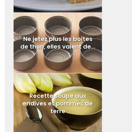
Ne jetez plus les boîtes
de thon, elles valent de...
Recette soupe aux
endives et pommes de
terre