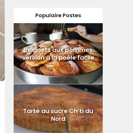
Populaire Postes
Beignets aux pommes
version à la poêle facile
Tarte au sucre Ch’ti du
Nord