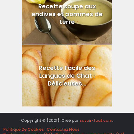
Recette soupe aux
endives et pommes de
terre
Recette Facile des
Langues de Chat :
Délicieuses...
Copyright © {2021}. Créé par
savoir-tout.com
.
Politique De Cookies
Contactez Nous