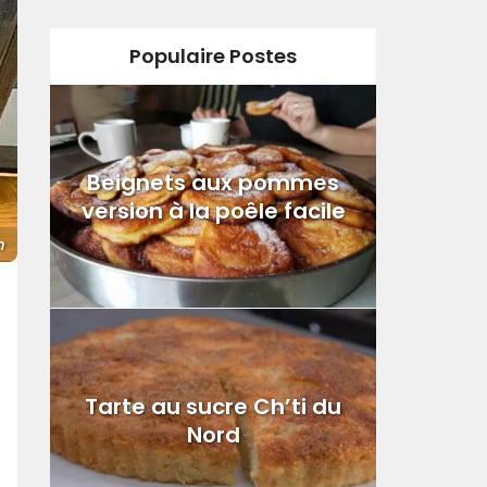
Populaire Postes
Beignets aux pommes
version à la poêle facile
m
Tarte au sucre Ch’ti du
Nord