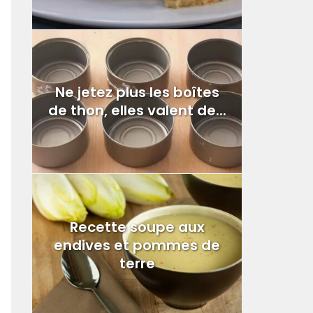
Ne jetez plus les boîtes
de thon, elles valent de...
Recette soupe aux
endives et pommes de
terre