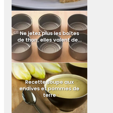
Ne jetez plus les boîtes
de thon, elles valent de...
Recette soupe aux
endives et pommes de
terre