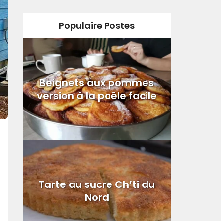
Populaire Postes
Beignets aux pommes
version à la poêle facile
Tarte au sucre Ch’ti du
Nord