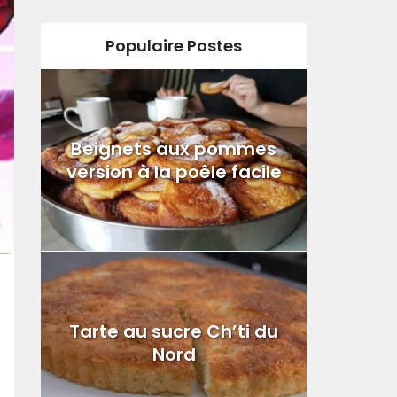
Populaire Postes
Beignets aux pommes
version à la poêle facile
Tarte au sucre Ch’ti du
Nord