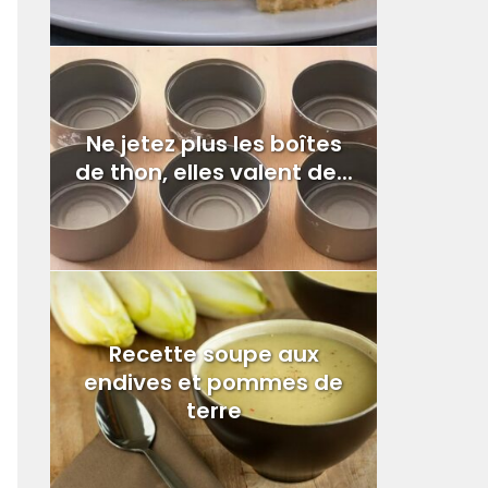
Ne jetez plus les boîtes
de thon, elles valent de...
Recette soupe aux
endives et pommes de
terre