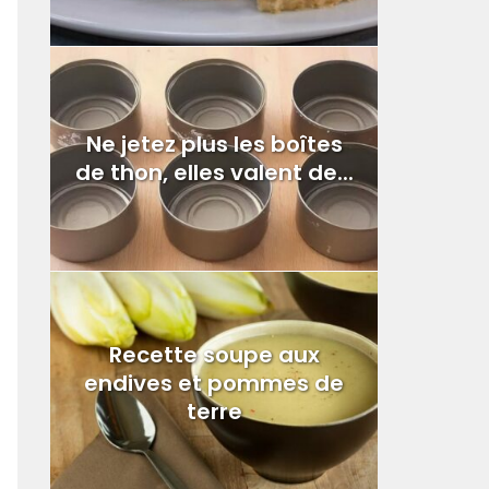
Ne jetez plus les boîtes
de thon, elles valent de...
Recette soupe aux
endives et pommes de
terre