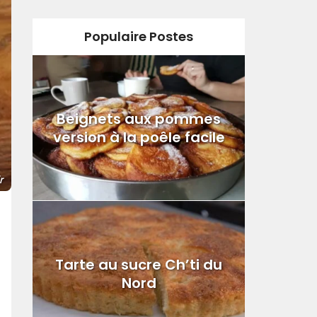
Populaire Postes
Beignets aux pommes
version à la poêle facile
r
Tarte au sucre Ch’ti du
Nord