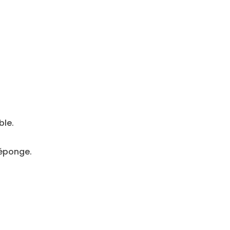
ble.
 éponge.