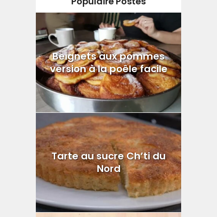
Populaire Postes
Beignets aux pommes
version à la poêle facile
Tarte au sucre Ch’ti du
Nord