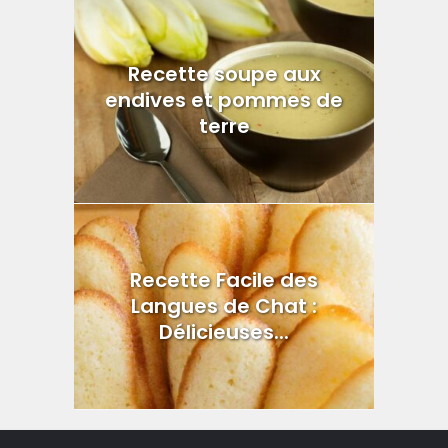
Recette soupe aux
endives et pommes de
terre
Recette Facile des
Langues de Chat :
Délicieuses...