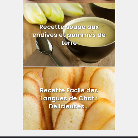
Recette soupe aux
endives et pommes de
terre
Recette Facile des
Langues de Chat :
Délicieuses...