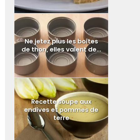
Ne jetez plus les boîtes
de thon, elles valent de...
Recette soupe aux
endives et pommes de
terre