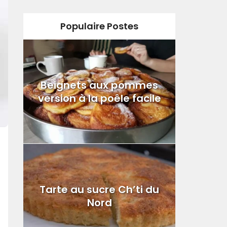
Populaire Postes
Beignets aux pommes
version à la poêle facile
Tarte au sucre Ch’ti du
Nord