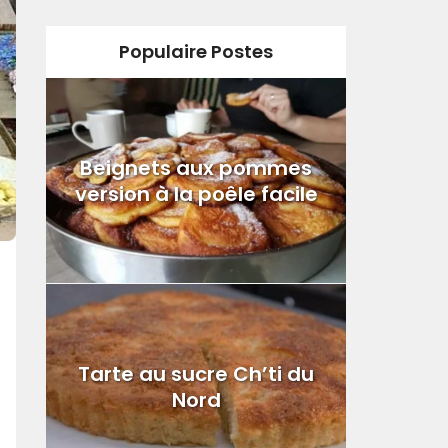
Populaire Postes
Beignets aux pommes
version à la poêle facile
Tarte au sucre Ch’ti du
Nord