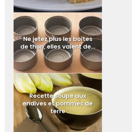
Ne jetez plus les boîtes
de thon, elles valent de...
Recette soupe aux
endives et pommes de
terre