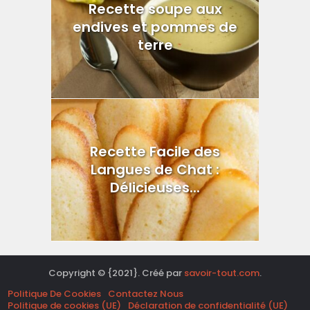
Recette soupe aux
endives et pommes de
terre
Recette Facile des
Langues de Chat :
Délicieuses...
Copyright © {2021}. Créé par
savoir-tout.com
.
Politique De Cookies
Contactez Nous
Politique de cookies (UE)
Déclaration de confidentialité (UE)