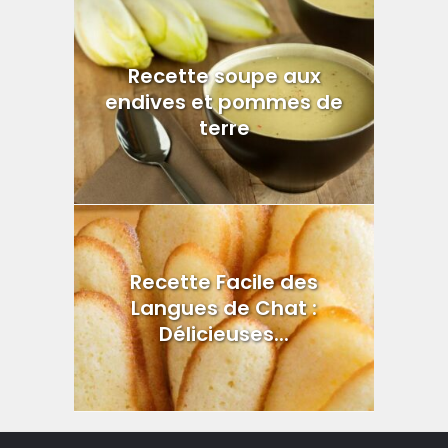
Recette soupe aux
endives et pommes de
terre
Recette Facile des
Langues de Chat :
Délicieuses...