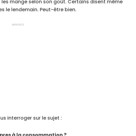
t les mange selon son goût. Certains disent même
es le lendemain. Peut-être bien.
ANNONCE
 interroger sur le sujet :
opres à la consommation ?