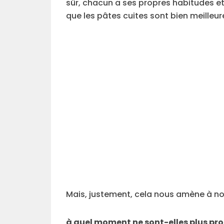
sûr, chacun a ses propres habitudes e
que les pâtes cuites sont bien meilleur
Mais, justement, cela nous amène à nous
à quel moment ne sont-elles plus pr