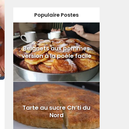
Populaire Postes
Beignets aux pommes
version à la poêle facile
m
Tarte au sucre Ch’ti du
Nord