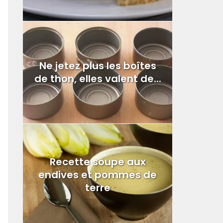
Ne jetez plus les boîtes
de thon, elles valent de...
Recette soupe aux
endives et pommes de
terre