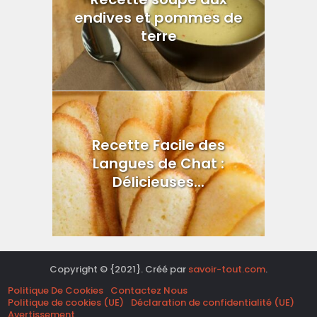
endives et pommes de
terre
Recette Facile des
Langues de Chat :
Délicieuses...
Copyright © {2021}. Créé par
savoir-tout.com
.
Politique De Cookies
Contactez Nous
Politique de cookies (UE)
Déclaration de confidentialité (UE)
Avertissement