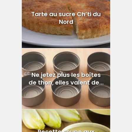
Tarte au sucre Ch’ti du
Nord
Ne jetez plus les boîtes
de thon, elles valent de...
Recette soupe aux