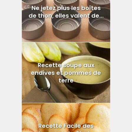
Ne jetez plus les boîtes
de thon, elles valent de...
Recette soupe aux
endives et pommes de
terre
Recette Facile des