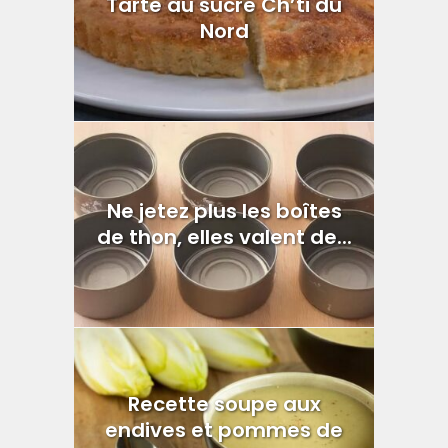
Tarte au sucre Ch’ti du
Nord
Ne jetez plus les boîtes
de thon, elles valent de...
Recette soupe aux
endives et pommes de