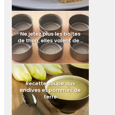
Ne jetez plus les boîtes
de thon, elles valent de...
Recette soupe aux
endives et pommes de
terre