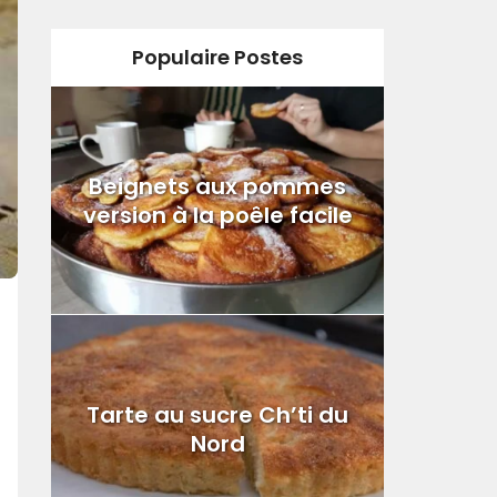
Populaire Postes
Beignets aux pommes
version à la poêle facile
Tarte au sucre Ch’ti du
Nord