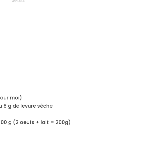
ANNONCE
pour moi)
u 8 g de levure sèche
200 g (2 oeufs + lait = 200g)