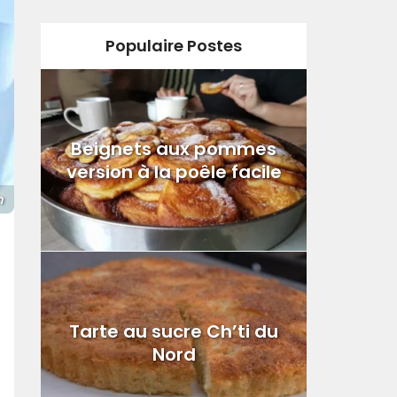
Populaire Postes
Beignets aux pommes
version à la poêle facile
m
Tarte au sucre Ch’ti du
Nord