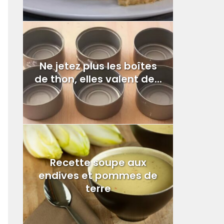
Ne jetez plus les boîtes
de thon, elles valent de...
Recette soupe aux
endives et pommes de
terre