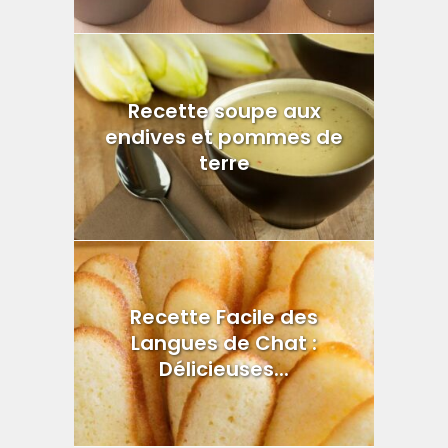
Recette soupe aux
endives et pommes de
terre
Recette Facile des
Langues de Chat :
Délicieuses...