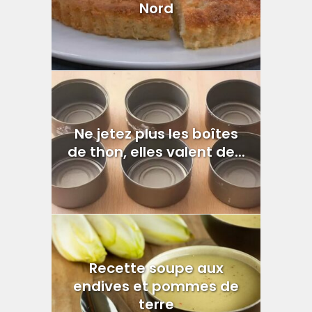
Nord
Ne jetez plus les boîtes
de thon, elles valent de...
Recette soupe aux
endives et pommes de
terre