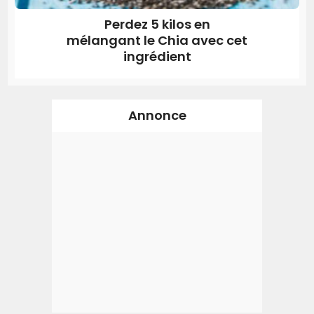
Perdez 5 kilos en
mélangant le Chia avec cet
ingrédient
Annonce