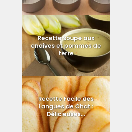
Recette soupe aux
endives et pommes de
terre
Recette Facile des
Langues de Chat :
Délicieuses...