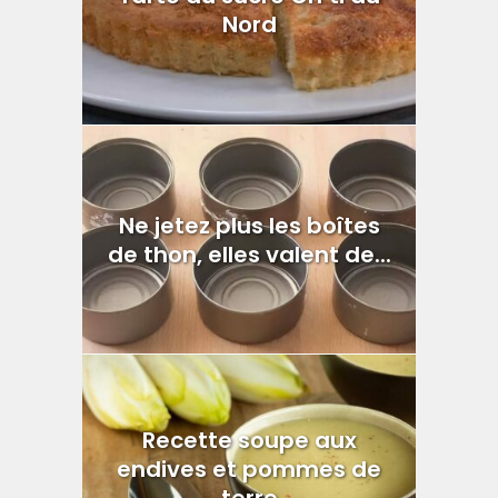
Nord
Ne jetez plus les boîtes
de thon, elles valent de...
Recette soupe aux
endives et pommes de
terre