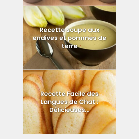
Recette soupe aux
endives et pommes de
terre
Recette Facile des
Langues de Chat :
Délicieuses...