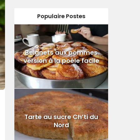
Populaire Postes
Beignets aux pommes
version à la poêle facile
Tarte au sucre Ch’ti du
Nord