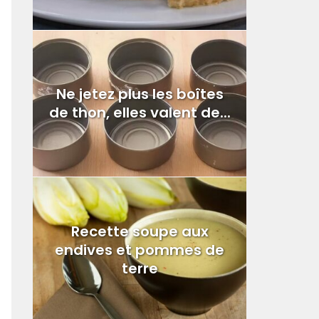
Ne jetez plus les boîtes
de thon, elles valent de...
Recette soupe aux
endives et pommes de
terre