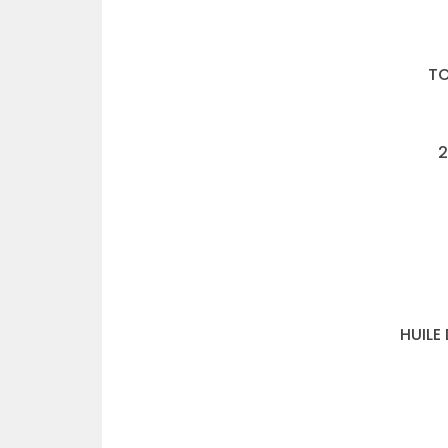
TO
2
HUILE