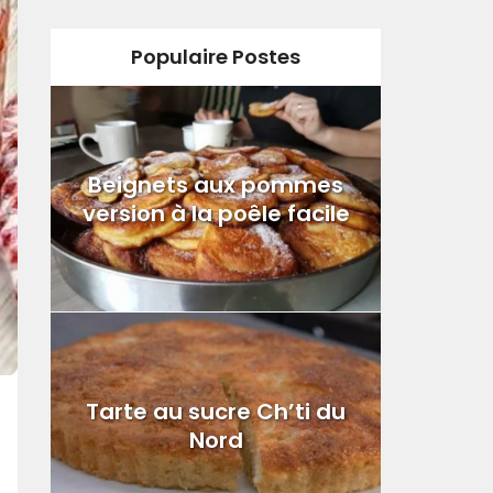
Populaire Postes
Beignets aux pommes
version à la poêle facile
Tarte au sucre Ch’ti du
Nord