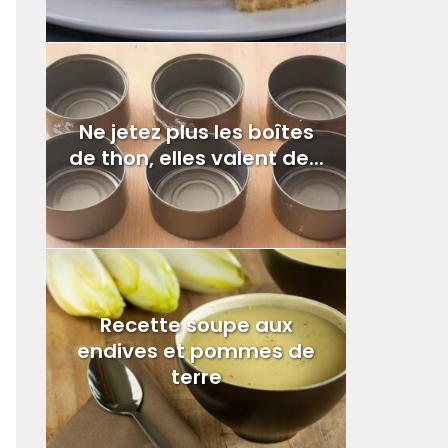
Ne jetez plus les boîtes
de thon, elles valent de...
Recette soupe aux
endives et pommes de
terre