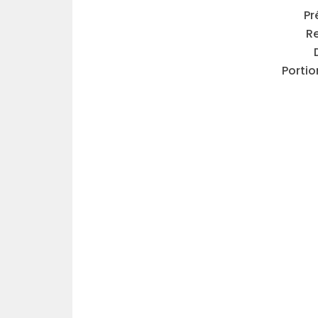
Pr
Re
Portio