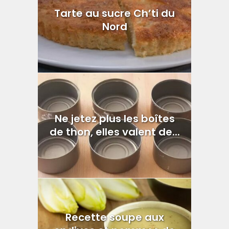
Tarte au sucre Ch’ti du
Nord
Ne jetez plus les boîtes
de thon, elles valent de...
Recette soupe aux