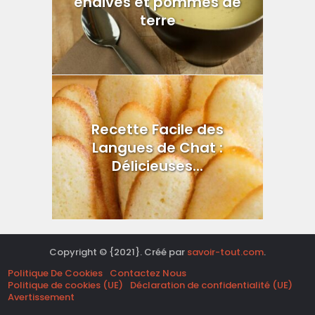
endives et pommes de
terre
Recette Facile des
Langues de Chat :
Délicieuses...
Copyright © {2021}. Créé par
savoir-tout.com
.
Politique De Cookies
Contactez Nous
Politique de cookies (UE)
Déclaration de confidentialité (UE)
Avertissement