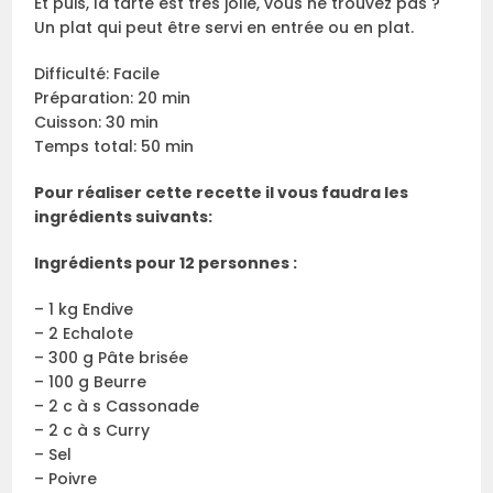
Et puis, la tarte est très jolie, vous ne trouvez pas ?
Un plat qui peut être servi en entrée ou en plat.
Difficulté: Facile
Préparation: 20 min
Cuisson: 30 min
Temps total: 50 min
Pour réaliser cette recette il vous faudra les
ingrédients suivants:
Ingrédients pour 12 personnes :
– 1 kg Endive
– 2 Echalote
– 300 g Pâte brisée
– 100 g Beurre
– 2 c à s Cassonade
– 2 c à s Curry
– Sel
– Poivre