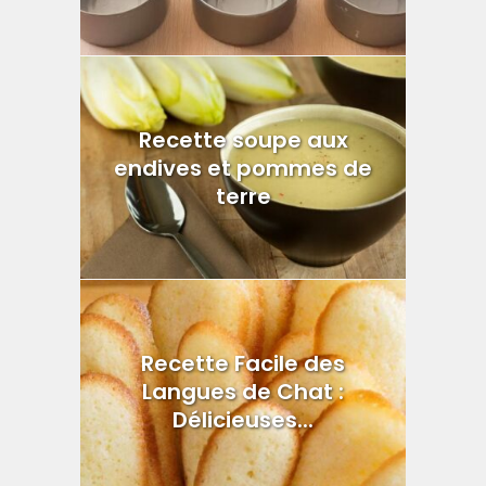
Recette soupe aux
endives et pommes de
terre
Recette Facile des
Langues de Chat :
Délicieuses...