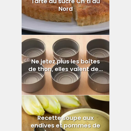
Tarte au sucre Ch’ti du
Nord
Ne jetez plus les boîtes
de thon, elles valent de...
Recette soupe aux
endives et pommes de