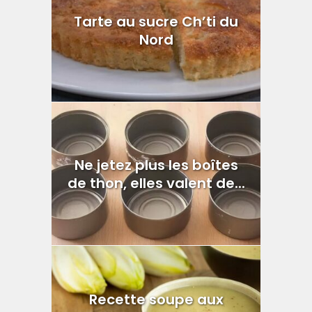
Tarte au sucre Ch’ti du
Nord
Ne jetez plus les boîtes
de thon, elles valent de...
Recette soupe aux