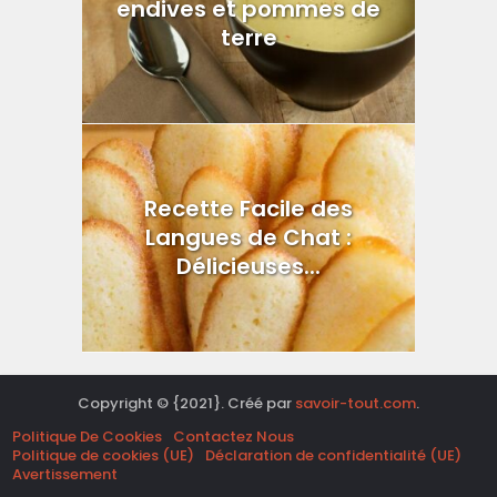
endives et pommes de
terre
Recette Facile des
Langues de Chat :
Délicieuses...
Copyright © {2021}. Créé par
savoir-tout.com
.
Politique De Cookies
Contactez Nous
Politique de cookies (UE)
Déclaration de confidentialité (UE)
Avertissement