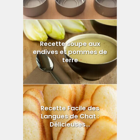
Recette soupe aux
endives et pommes de
terre
Recette Facile des
Langues de Chat :
Délicieuses...