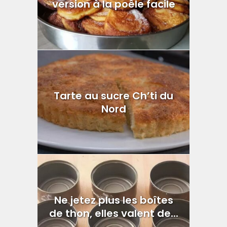
version à la poêle facile
Tarte au sucre Ch’ti du
Nord
Ne jetez plus les boîtes
de thon, elles valent de...