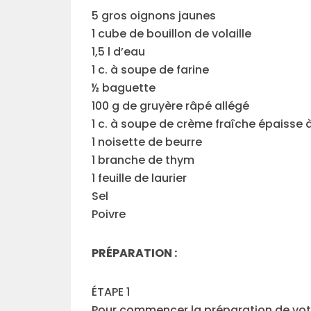
5 gros oignons jaunes
1 cube de bouillon de volaille
1,5 l d’eau
1 c. à soupe de farine
½ baguette
100 g de gruyère râpé allégé
1 c. à soupe de crème fraîche épaisse 
1 noisette de beurre
1 branche de thym
1 feuille de laurier
Sel
Poivre
PRÉPARATION :
ÉTAPE 1
Pour commencer la préparation de votr