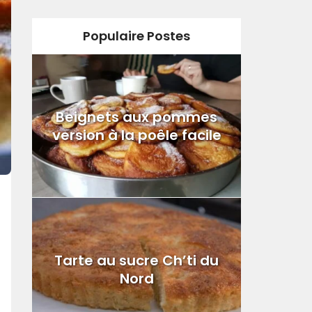
Populaire Postes
Beignets aux pommes
version à la poêle facile
Tarte au sucre Ch’ti du
Nord