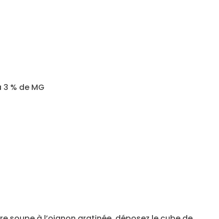
à 3 % de MG
e soupe à l’oignon gratinée, déposez le cube de