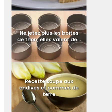
Ne jetez plus les boîtes
de thon, elles valent de...
Recette soupe aux
endives et pommes de
terre