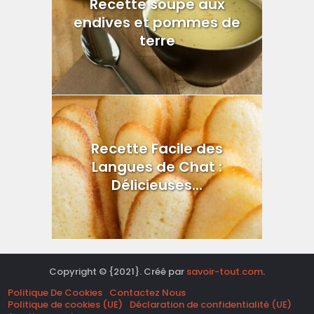
Recette soupe aux
endives et pommes de
terre
Recette Facile des
Langues de Chat :
Délicieuses...
Copyright © {2021}. Créé par
savoir-tout.com
.
Politique De Cookies
Contactez Nous
Politique de cookies (UE)
Déclaration de confidentialité (UE)