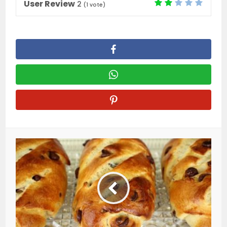
User Review
2
(
1
vote)