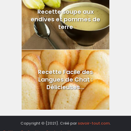
Recette soupe aux
endives et pommes de
terre
Recette Facile des
Langues de Chat :
Délicieuses...
Copyright © {2021}. Créé par
savoir-tout.com
.