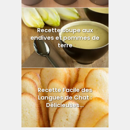
Recette soupe aux
endives et pommes de
terre
Recette Facile des
Langues de Chat :
Délicieuses...