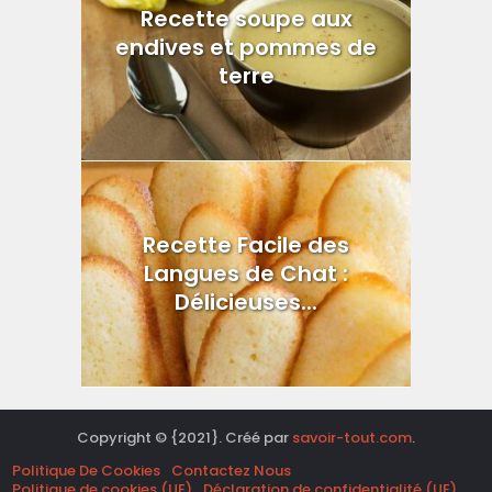
Recette soupe aux
endives et pommes de
terre
Recette Facile des
Langues de Chat :
Délicieuses...
Copyright © {2021}. Créé par
savoir-tout.com
.
Politique De Cookies
Contactez Nous
Politique de cookies (UE)
Déclaration de confidentialité (UE)