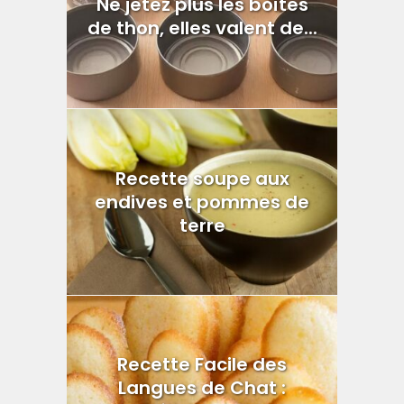
Ne jetez plus les boîtes
de thon, elles valent de...
Recette soupe aux
endives et pommes de
terre
Recette Facile des
Langues de Chat :