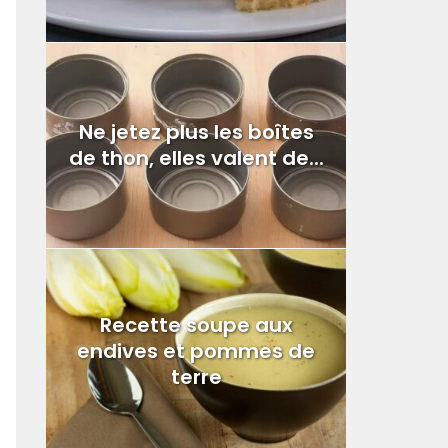
Ne jetez plus les boîtes
de thon, elles valent de...
Recette soupe aux
endives et pommes de
terre