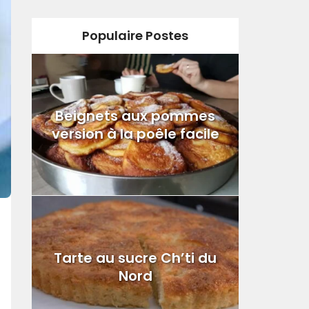
Populaire Postes
Beignets aux pommes
version à la poêle facile
Tarte au sucre Ch’ti du
Nord