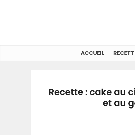
ACCUEIL
RECETT
Recette : cake au c
et au g