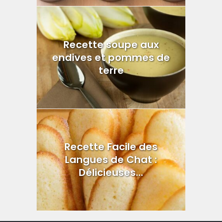
Recette soupe aux
endives et pommes de
terre
Recette Facile des
Langues de Chat :
Délicieuses...