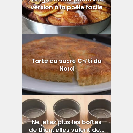
version à la poêle facile
Tarte au sucre Ch’ti du
Nord
Ne jetez plus les boîtes
de thon, elles valent de...