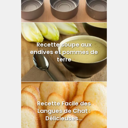
Recette soupe aux
endives et pommes de
terre
Recette Facile des
Langues de Chat :
Délicieuses...