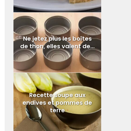
Ne jetez plus les boîtes
de thon, elles valent de...
Recette soupe aux
endives et pommes de
terre