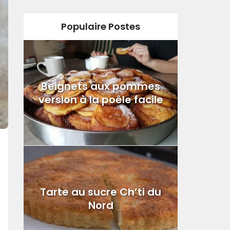
Populaire Postes
Beignets aux pommes
version à la poêle facile
Tarte au sucre Ch’ti du
Nord