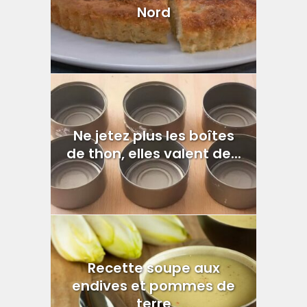
Nord
Ne jetez plus les boîtes
de thon, elles valent de...
Recette soupe aux
endives et pommes de
terre