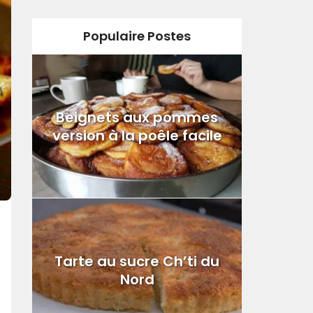
Populaire Postes
Beignets aux pommes
version à la poêle facile
Tarte au sucre Ch’ti du
Nord