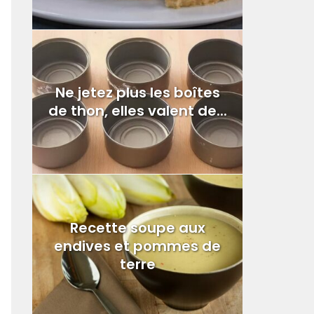
Ne jetez plus les boîtes
de thon, elles valent de...
Recette soupe aux
endives et pommes de
terre