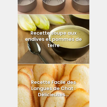
Recette soupe aux
endives et pommes de
terre
Recette Facile des
Langues de Chat :
Délicieuses...