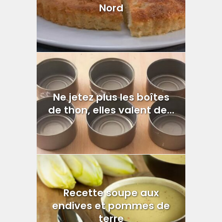
Nord
Ne jetez plus les boîtes
de thon, elles valent de...
Recette soupe aux
endives et pommes de
terre