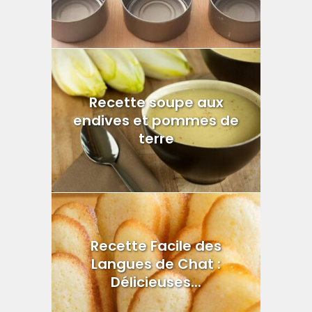
Recette soupe aux
endives et pommes de
terre
Recette Facile des
Langues de Chat :
Délicieuses...