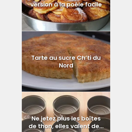
version à la poêle facile
Tarte au sucre Ch’ti du
Nord
Ne jetez plus les boîtes
de thon, elles valent de...