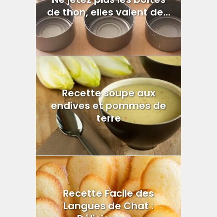
de thon, elles valent de...
Recette soupe aux
endives et pommes de
terre
Recette Facile des
Langues de Chat :