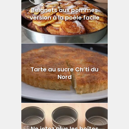
Beignets aux pommes
version à la poêle facile
Tarte au sucre Ch’ti du
Nord
Ne jetez plus les boîtes