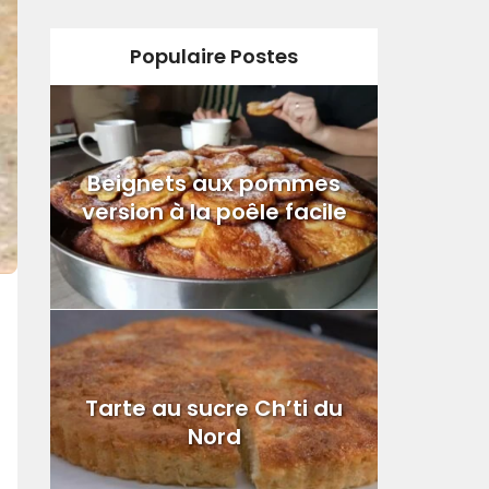
Populaire Postes
Beignets aux pommes
version à la poêle facile
Tarte au sucre Ch’ti du
Nord