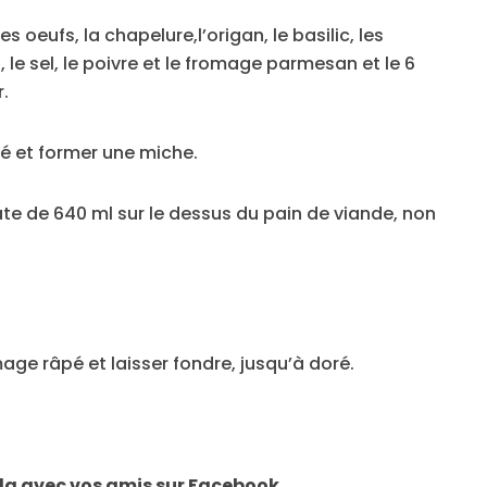
 oeufs, la chapelure,l’origan, le basilic, les
, le sel, le poivre et le fromage parmesan et le 6
.
é et former une miche.
ate de 640 ml sur le dessus du pain de viande, non
mage râpé et laisser fondre, jusqu’à doré.
la avec vos amis sur Facebook.