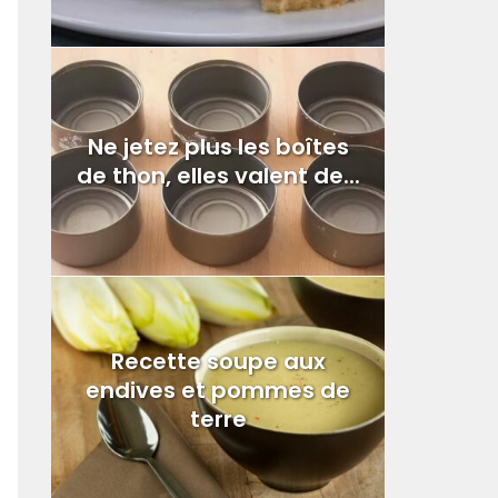
Ne jetez plus les boîtes
de thon, elles valent de...
Recette soupe aux
endives et pommes de
terre