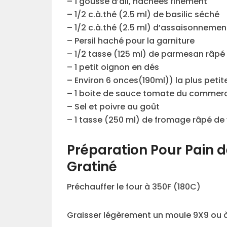
– 1 gousse d’ail, hachées finement
– 1/2 c.à.thé (2.5 ml) de basilic séché
– 1/2 c.à.thé (2.5 ml) d’assaisonnement
– Persil haché pour la garniture
– 1/2 tasse (125 ml) de parmesan râpé
– 1 petit oignon en dés
– Environ 6 onces(190ml)) la plus peti
– 1 boite de sauce tomate du commer
– Sel et poivre au goût
– 1 tasse (250 ml) de fromage râpé de 
Préparation Pour Pain d
Gratiné
Préchauffer le four à 350F (180C)
Graisser légèrement un moule 9X9 ou à