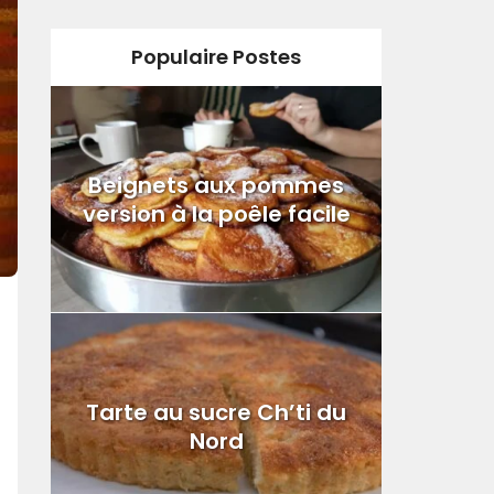
Populaire Postes
Beignets aux pommes
version à la poêle facile
Tarte au sucre Ch’ti du
Nord