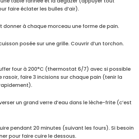
r une table farinée et la dégazer (appuyer tout
faire éclater les bulles d’air).
et donner à chaque morceau une forme de pain.
cuisson posée sur une grille. Couvrir d’un torchon.
auffer four à 200°C (thermostat 6/7) avec si possible
rasoir, faire 3 incisions sur chaque pain (tenir la
s rapidement).
t verser un grand verre d’eau dans le lèche-frite (c’est
cuire pendant 20 minutes (suivant les fours). Si besoin
ner pour faire cuire le dessous.