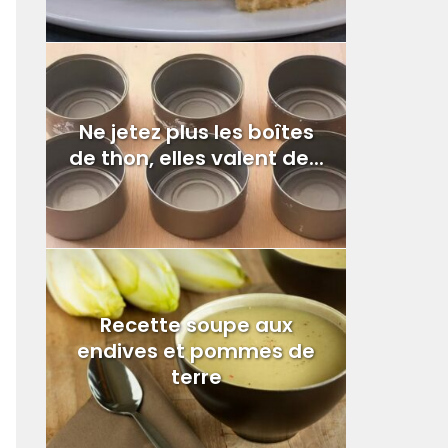
Ne jetez plus les boîtes
de thon, elles valent de...
Recette soupe aux
endives et pommes de
terre